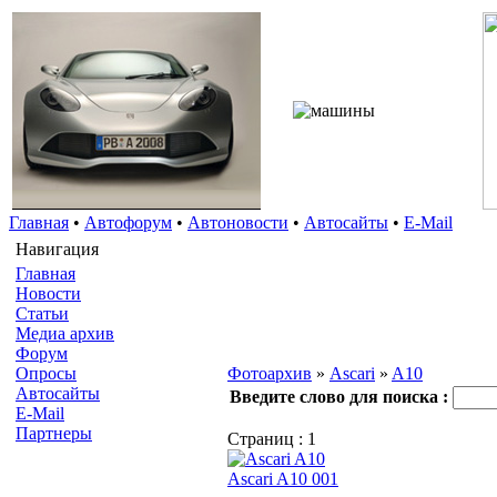
Главная
•
Автофорум
•
Автоновости
•
Автосайты
•
E-Mail
Навигация
Главная
Новости
Статьи
Медиа архив
Форум
Опросы
Фотоархив
»
Ascari
»
A10
Автосайты
Введите слово для поиска :
E-Mail
Партнеры
Страниц :
1
Ascari A10 001