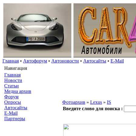
Главная
•
Автофорум
•
Автоновости
•
Автосайты
•
E-Mail
Навигация
Главная
Новости
Статьи
Медиа архив
Форум
Опросы
Фотоархив
»
Lexus
»
IS
Автосайты
Введите слово для поиска :
E-Mail
Партнеры