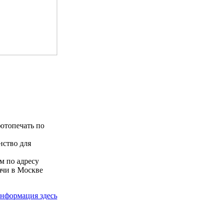
отопечать по
нство для
м по адресу
ачи в Москве
нформация здесь