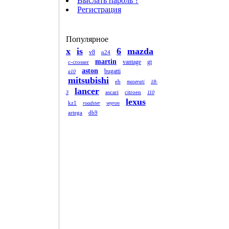
Выслать пароль ?
Регистрация
Популярное
x
is
6
mazda
v8
n24
martin
vantage
gt
c-crosser
aston
bugatti
a10
mitsubishi
eb
maserati
18-
lancer
ascari
citroen
3
110
lexus
kz1
roadster
veyron
artega
db9